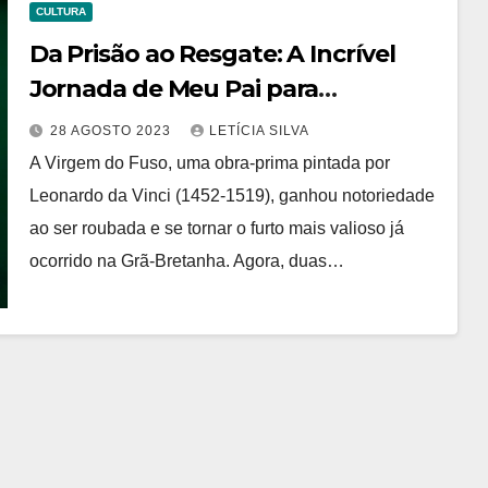
CULTURA
Da Prisão ao Resgate: A Incrível
Jornada de Meu Pai para
Recuperar uma Obra-Prima de Da
28 AGOSTO 2023
LETÍCIA SILVA
Vinci
A Virgem do Fuso, uma obra-prima pintada por
Leonardo da Vinci (1452-1519), ganhou notoriedade
ao ser roubada e se tornar o furto mais valioso já
ocorrido na Grã-Bretanha. Agora, duas…