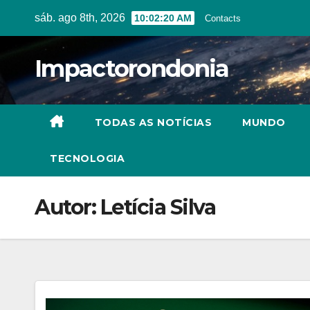
Skip
sáb. ago 8th, 2026
10:02:21 AM
Contacts
to
content
Impactorondonia
TODAS AS NOTÍCIAS
MUNDO
TECNOLOGIA
Autor:
Letícia Silva