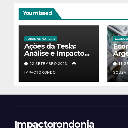
You missed
TODAS AS NOTÍCIAS
ECONOM
Ações da Tesla:
Eco
Análise e Impacto
Arg
no Mercado
Que
22 SETEMBRO 2023
11 
Automobilístico
Viab
IMPACTORONDO
Dola
SOUZA
Prop
Impactorondonia