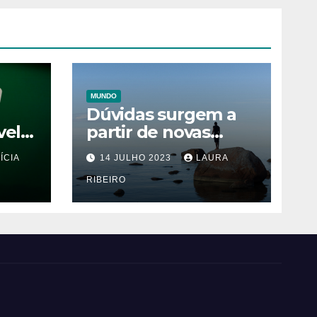
MUNDO
Dúvidas surgem a
vel
partir de novas
 Pai
evidências sobre a
ÍCIA
14 JULHO 2023
LAURA
 uma
ação das
Da
autoridades gregas
RIBEIRO
no naufrágio que
ceifou a vida de 600
imigrantes