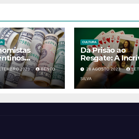
IA
CULTURA
nomistas
Da Prisão ao
entinos
Resgate: A Incrí
stionam a
Jornada de Meu
SETEMBRO 2023
BENTO
28 AGOSTO 2023
LET
ilidade da
para Recuperar
rização
Obra-Prima de 
SILVA
osta por Milei
Vinci