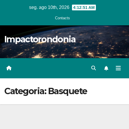
Skip
seg. ago 10th, 2026
4:12:52 AM
to
Contacts
content
Impactorondonia
Categoria:
Basquete