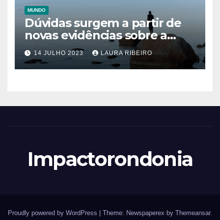
MUNDO
Dúvidas surgem a partir de
novas evidências sobre a
ação das autoridades gregas
14 JULHO 2023
LAURA RIBEIRO
no naufrágio que ceifou a
vida de 600 imigrantes
Impactorondonia
Proudly powered by WordPress
|
Theme: Newspaperex by
Themeansar
.