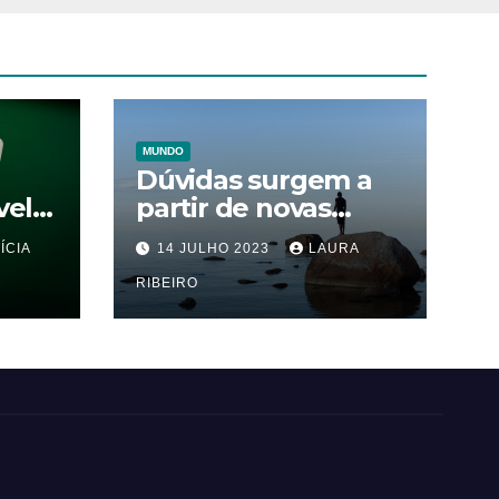
MUNDO
Dúvidas surgem a
vel
partir de novas
 Pai
evidências sobre a
ÍCIA
14 JULHO 2023
LAURA
 uma
ação das
Da
autoridades gregas
RIBEIRO
no naufrágio que
ceifou a vida de 600
imigrantes