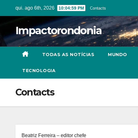
Skip
qui. ago 6th, 2026
10:04:59 PM
Contacts
to
content
Impactorondonia
TODAS AS NOTÍCIAS
MUNDO
TECNOLOGIA
Contacts
Beatriz Ferreira – editor chefe