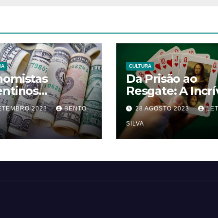
IA
CULTURA
nomistas
Da Prisão ao
entinos
Resgate: A Incrí
stionam a
Jornada de Meu
SETEMBRO 2023
BENTO
28 AGOSTO 2023
LET
ilidade da
para Recuperar
rização
Obra-Prima de 
SILVA
osta por Milei
Vinci