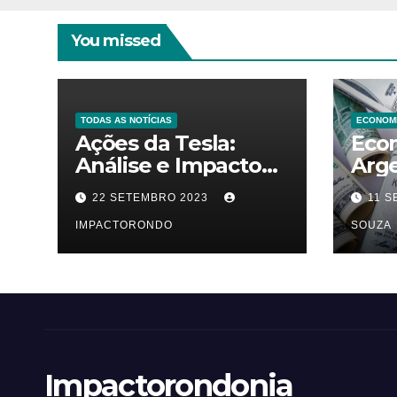
You missed
TODAS AS NOTÍCIAS
ECONOM
Ações da Tesla:
Eco
Análise e Impacto
Arg
no Mercado
Que
22 SETEMBRO 2023
11 
Automobilístico
Viab
IMPACTORONDO
Dola
SOUZA
Prop
Impactorondonia