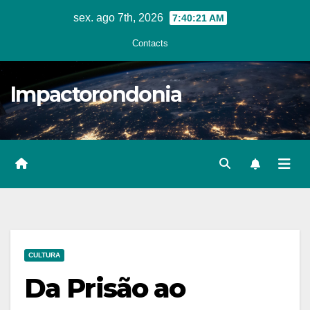
Skip
sex. ago 7th, 2026
7:40:22 AM
to
Contacts
content
Impactorondonia
CULTURA
Da Prisão ao