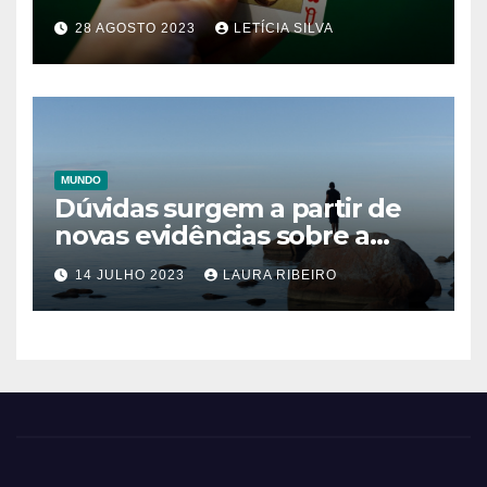
para Recuperar uma Obra-
28 AGOSTO 2023
LETÍCIA SILVA
Prima de Da Vinci
MUNDO
Dúvidas surgem a partir de
novas evidências sobre a
ação das autoridades gregas
14 JULHO 2023
LAURA RIBEIRO
no naufrágio que ceifou a
vida de 600 imigrantes